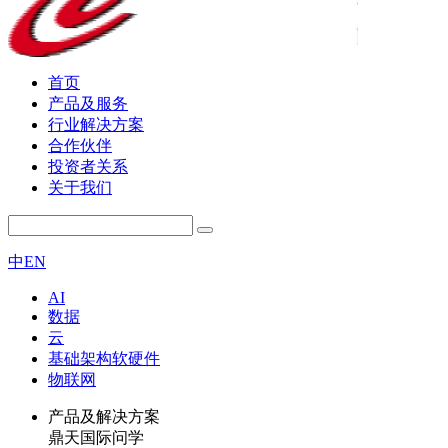
首页
产品及服务
行业解决方案
合作伙伴
投资者关系
关于我们
中
EN
AI
数据
云
基础架构软硬件
物联网
产品及解决方案
鼎天国际问学