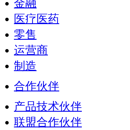
金融
医疗医药
零售
运营商
制造
合作伙伴
产品技术伙伴
联盟合作伙伴