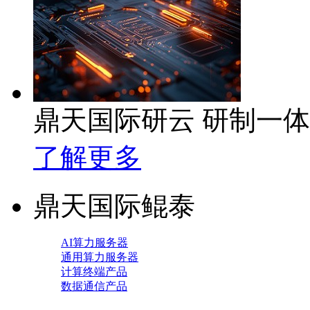
鼎天国际研云 研制一
了解更多
鼎天国际鲲泰
AI算力服务器
通用算力服务器
计算终端产品
数据通信产品