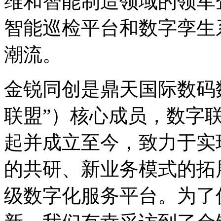
维和智能制造领域的领军企
智能巡检平台和数字孪生系
潮流。
金锐同创是鼎天国际数码
联盟”）核心成员，数
起并成立至今，致力于实
的共研、新业务模式的拓
级数字化服务平台。为了