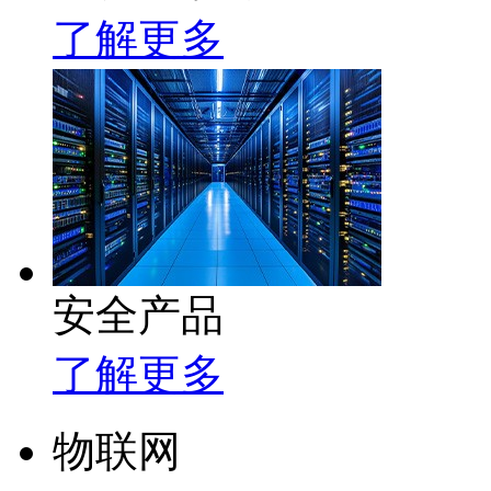
了解更多
安全产品
了解更多
物联网