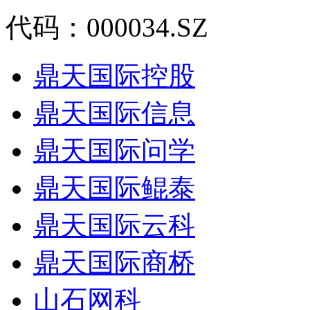
代码：000034.SZ
鼎天国际控股
鼎天国际信息
鼎天国际问学
鼎天国际鲲泰
鼎天国际云科
鼎天国际商桥
山石网科