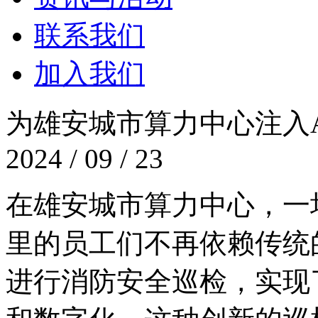
联系我们
加入我们
为雄安城市算力中心注入AR
2024 / 09 / 23
在雄安城市算力中心
里的员工们不再依赖传统的
进行消防安全巡检，实现