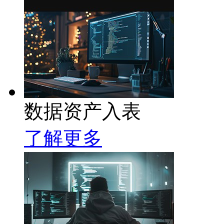
数据资产入表
了解更多