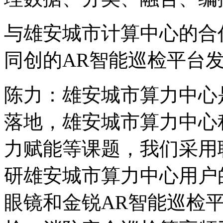
与雄安城市计算中心的合
同创的AR智能巡检平台
陈力：雄安城市算力
落地，雄安城市算力中心
力赋能等课题，我们采用
研雄安城市算力中心用户的
眼镜和金锐AR智能巡检平台