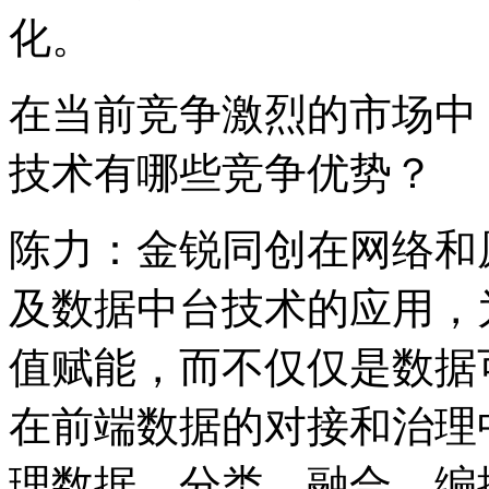
化。
在当前竞争激烈的市场中
技术有哪些竞争优势？
陈力：金锐同创在网络和
及数据中台技术的应用
值赋能，而不仅仅是
在前端数据的对接和治理中
理数据、分类、融合、